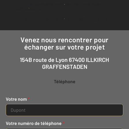
Je découvre combien vaut mon bien
Je découvre
Je demande une estimation à mon agence
Venez nous rencontrer pour
échanger sur votre projet
154B route de Lyon 67400 ILLKIRCH
GRAFFENSTADEN
Téléphone
Votre nom
*
Votre numéro de téléphone
*